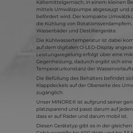
Kältemittelgemisch, in einem kleinen Be
mittels Umwälzpumpe abgesaugt und zu
befördert wird. Der kompakte Umwälzkühl
die Kühlung von Rotationsverdampfern, 
Wasserbäder und Destilliergeräte.
Die Kühlwassertemperatur ist dabei kom
auf dem digitalen O-LED-Display angezei
Leistungsregelung erfolgt über eine mi
Gegenheizung, dadurch ergibt sich ein
Temperaturkonstanz der Wasservorlaufte
Die Befüllung des Behälters befindet si
Klappdeckels auf der Oberseite des Umwä
zugänglich.
Unser MINORE® ist aufgrund seiner ger
platzsparend und passt darum auf jeden L
dass er auf Räder und darum mobil ist.
Diesen Gerätetyp gibt es in der gleich
Gehäusegröße bis 600 Watt und bis 3,5