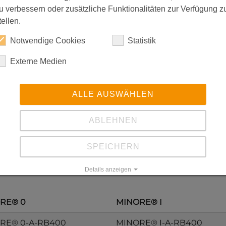
u verbessern oder zusätzliche Funktionalitäten zur Verfügung z
tellen.
Notwendige Cookies
Statistik
Externe Medien
ALLE AUSWÄHLEN
ABLEHNEN
SPEICHERN
Details anzeigen
Impressum
|
Datenschutz
RE® 0
MINORE® I
RE® 0-A-RB400
MINORE® I-A-RB400