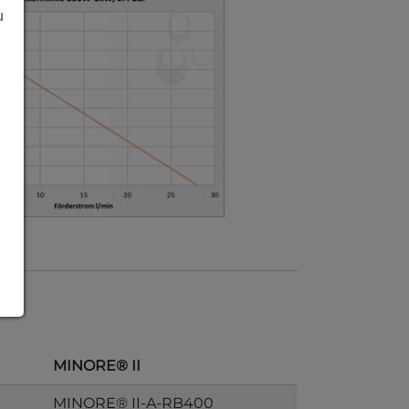
u
MINORE® II
MINORE® II-A-RB400