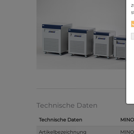
z
s
Technische Daten
Technische Daten
MINO
Artikelbezeichnung
MINO