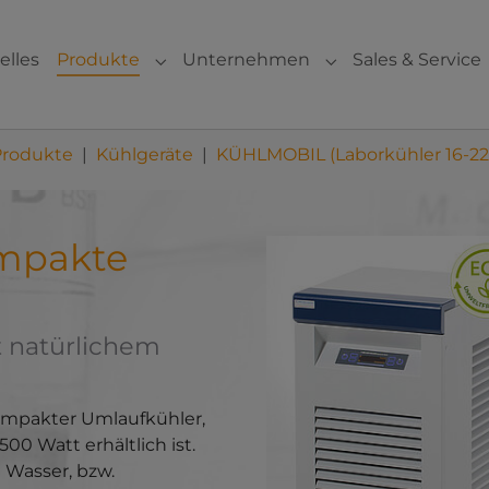
elles
Produkte
Unternehmen
Sales & Service
Submenu for "Produkte"
Submenu for "Un
Produkte
Kühlgeräte
KÜHLMOBIL (Laborkühler 16-22
mpakte
Show larger version for:
t natürlichem
ompakter Umlaufkühler,
00 Watt erhältlich ist.
 Wasser, bzw.