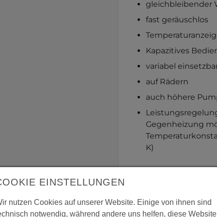
gleichbleibender
fast geräuschlos
Temperaturanzeig
Kapazitives Bedie
variabel einsetzba
auf Rädern
auch höhere Pum
Leistungsregelun
Gegenheizung mög
Temperaturkonstan
K)
COOKIE EINSTELLUNGEN
ir nutzen Cookies auf unserer Website. Einige von ihnen sind
echnisch notwendig, während andere uns helfen, diese Website
Show larger version for:
Show larger 