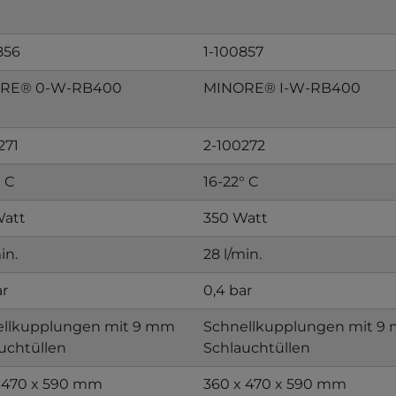
856
1-100857
RE® 0-W-RB400
MINORE® I-W-RB400
271
2-100272
° C
16-22° C
Watt
350 Watt
in.
28 l/min.
ar
0,4 bar
ellkupplungen mit 9 mm
Schnellkupplungen mit 9
uchtüllen
Schlauchtüllen
 470 x 590 mm
360 x 470 x 590 mm