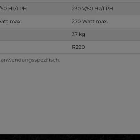
/50 Hz/1 PH
230 V/50 Hz/1 PH
att max.
270 Watt max.
37 kg
R290
e anwendungsspezifisch.