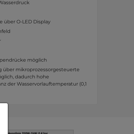
 Wasserdruck
e über O-LED Display
nfeld
r
pendrücke möglich
g über mikroprozessorgesteuerte
lich, dadurch hohe
z der Wasservorlauftemperatur (0,1
version for: