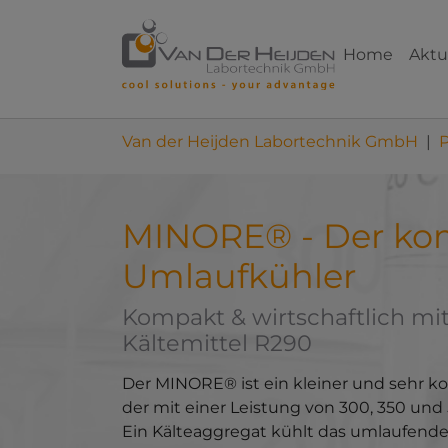
Skip to main content
Skip to page footer
Home
Aktu
You are here:
Van der Heijden Labortechnik GmbH
MINORE® - Der ko
Umlaufkühler
Kompakt & wirtschaftlich mi
Kältemittel R290
Der MINORE® ist ein kleiner und sehr k
der mit einer Leistung von 300, 350 und 5
Ein Kälteaggregat kühlt das umlaufende