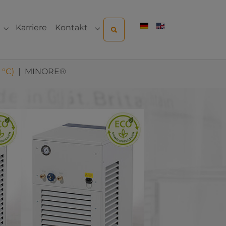
Karriere
Kontakt
ternehmen"
Submenu for "Sales & Service"
Submenu for "Kontakt"
 °C)
MINORE®
Show larger version for: