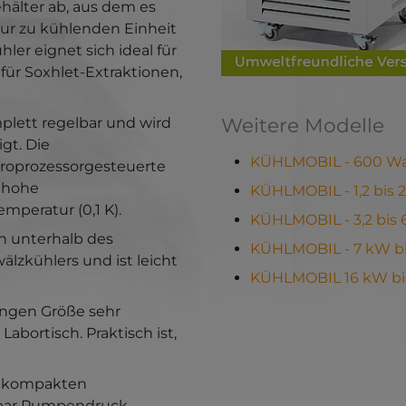
hälter ab, aus dem es
r zu kühlenden Einheit
er eignet sich ideal für
für Soxhlet-Extraktionen,
Weitere Modelle
plett regelbar und wird
gt. Die
KÜHLMOBIL - 600 Wat
kroprozessorgesteuerte
e hohe
KÜHLMOBIL - 1,2 bis 
mperatur (0,1 K).
KÜHLMOBIL - 3,2 bis
ch unterhalb des
KÜHLMOBIL - 7 kW bi
lzkühlers und ist leicht
KÜHLMOBIL 16 kW bi
ingen Größe sehr
abortisch. Praktisch ist,
en kompakten
 bar Pumpendruck.