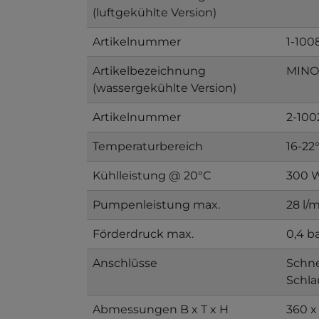
(luftgekühlte Version)
Artikelnummer
1-100
Artikelbezeichnung
MINO
(wassergekühlte Version)
Artikelnummer
2-100
Temperaturbereich
16-22
Kühlleistung @ 20°C
300 
Pumpenleistung max.
28 l/m
Förderdruck max.
0,4 b
Anschlüsse
Schn
Schla
Abmessungen B x T x H
360 x