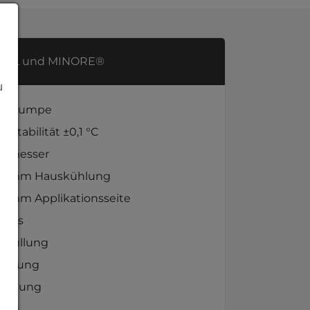
OBIL und MINORE®
u
te Pumpe
stabilität ±0,1 °C
ussmesser
,25 mm Hauskühlung
25 mm Applikationsseite
pass
hfüllung
leerung
eistung
tung