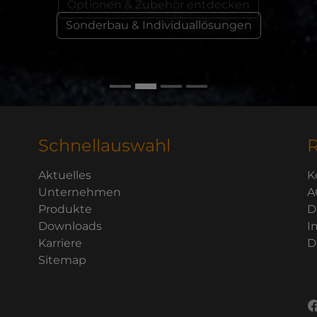
Sonderbau & Individuallösungen
Schnellauswahl
R
Aktuelles
K
Unternehmen
A
Produkte
D
Downloads
I
Karriere
D
Sitemap