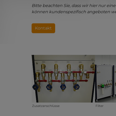
Bitte beachten Sie, dass wir hier nur ein
können kundenspezifisch angeboten werd
Kontakt
Show larger version for:
Show large
Zusatzanschlüsse
Filter