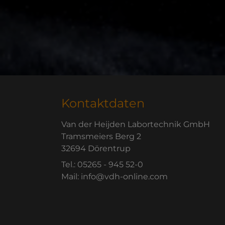
e brauchen eine spezielle Sonderlösung?
dividualisieren? Das können wir!
Haben Sie Fragen zu unseren Produkten?
Flexibel: Serienfertigung & OEM
Kontaktdaten
Van der Heijden Labortechnik GmbH
Tramsmeiers Berg 2
32694 Dörentrup
Tel.: 05265 - 945 52-0
Mail: info@vdh-online.com