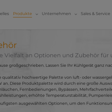
elles
Produkte
Unternehmen
Sales & Service
Submenu for "Produkte"
Submenu for "Un
ehör
e Vielfalt an Optionen und Zubehör für
 Hause großgeschrieben. Lassen Sie Ihr Kühlgerät ganz
e qualitativ hochwertige Palette von luft- oder wasserg
 an. Diese Produktpalette wird durch eine große Auswa
läuchen, Fernbedienungen, Bypässen, Mehrfachverteile
Kühlleistungen, erhöhte Temperaturstabilität, Pumpenl
häufigsten ausgewählten Optionen, um den Funktionsu