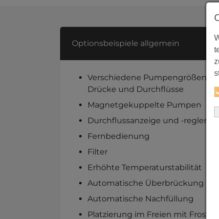
W
Optionsbeispiele allgemein
t
z
s
Verschiedene Pumpengrößen für 
Drücke und Durchflüsse
Magnetgekuppelte Pumpen
Durchflussanzeige und -regler
Fernbedienung
Filter
Erhöhte Temperaturstabilität
Automatische Überbrückung
Automatische Nachfüllung
Platzierung im Freien mit Frosts