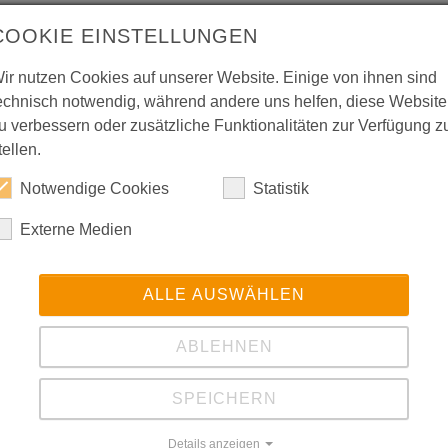
COOKIE EINSTELLUNGEN
ir nutzen Cookies auf unserer Website. Einige von ihnen sind
Optionen für KÜHLM
echnisch notwendig, während andere uns helfen, diese Website
u verbessern oder zusätzliche Funktionalitäten zur Verfügung z
tellen.
unterschiedliche
Magnetgekuppel
Notwendige Cookies
Statistik
Erhöhte Temperatur
Digitaler Durchfl
Externe Medien
Schmutzfilter <0
Schmutzfilter <0,
ALLE AUSWÄHLEN
Automatischer By
ABLEHNEN
Automatische Nac
Einfache Tankent
SPEICHERN
Erhöhte Pumpenl
chutz und
Details anzeigen
Externe Einschal