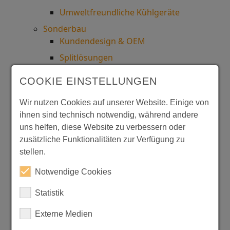
Umweltfreundliche Kühlgeräte
Sonderbau
Kundendesign & OEM
Splitlösungen
Systemtrenner
COOKIE EINSTELLUNGEN
Optionen & Zubehör
Wir nutzen Cookies auf unserer Website. Einige von
Ersatzteile
ihnen sind technisch notwendig, während andere
Unternehmen
uns helfen, diese Website zu verbessern oder
Über uns
zusätzliche Funktionalitäten zur Verfügung zu
Historie
stellen.
Referenzen
Notwendige Cookies
Ökobilanz
Statistik
F-Gas-Verordnung (EU) 2024/573
Externe Medien
Charity