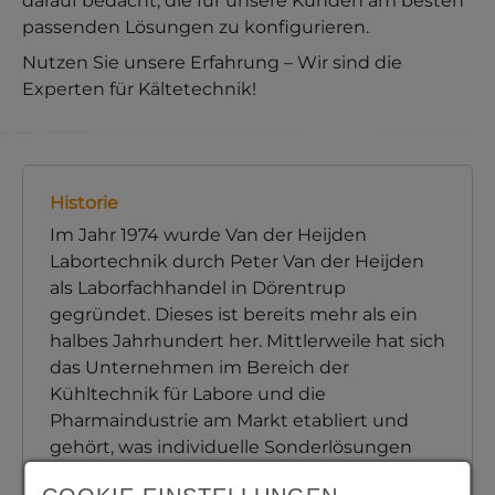
darauf bedacht, die für unsere Kunden am besten
passenden Lösungen zu konfigurieren.
Nutzen Sie unsere Erfahrung – Wir sind die
Experten für Kältetechnik!
Historie
Im Jahr 1974 wurde Van der Heijden
Labortechnik durch Peter Van der Heijden
als Laborfachhandel in Dörentrup
gegründet. Dieses ist bereits mehr als ein
halbes Jahrhundert her. Mittlerweile hat sich
das Unternehmen im Bereich der
Kühltechnik für Labore und die
Pharmaindustrie am Markt etabliert und
gehört, was individuelle Sonderlösungen
betrifft, zu den Marktführern in diesem