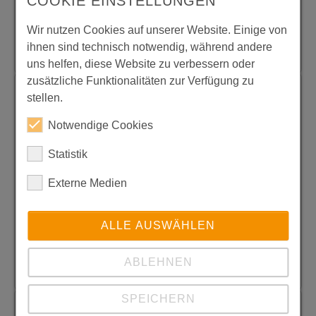
COOKIE EINSTELLUNGEN
Bereich.
Wir nutzen Cookies auf unserer Website. Einige von
Historie
ihnen sind technisch notwendig, während andere
uns helfen, diese Website zu verbessern oder
zusätzliche Funktionalitäten zur Verfügung zu
Referenzen
stellen.
Wir sind flexibel und bieten individuelle
Notwendige Cookies
Lösungen für unsere Kunden an. Sehen Sie
sich unsere
Referenzen
an. Wir modifizieren
Statistik
Ihr Gerät hinsichtlich Ihrer speziellen
Externe Medien
Bedürfnisse – auch in Ihrem eigenen
Design, z. B. im Sondergehäuse oder in Ihren
Firmenfarben.
ALLE AUSWÄHLEN
Referenzen
ABLEHNEN
SPEICHERN
Zertifizierungen - Betrieb