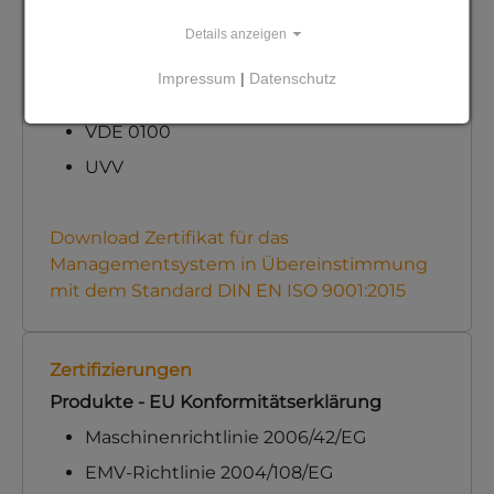
Wir bauen gemäß:
Details anzeigen
DIN EN ISO 9001:2015
Impressum
|
Datenschutz
ChemKlimaschutzV
VDE 0100
UVV
Download Zertifikat für das
Managementsystem in Übereinstimmung
mit dem Standard DIN EN ISO 9001:2015
Zertifizierungen
Produkte - EU Konformitätserklärung
Maschinenrichtlinie 2006/42/EG
EMV-Richtlinie 2004/108/EG