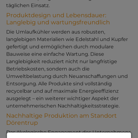
täglichen Einsatz.
Produktdesign und Lebensdauer:
Langlebig und wartungsfreundlich
Die Umlaufkühler werden aus robusten,
langlebigen Materialien wie Edelstahl und Kupfer
gefertigt und ermöglichen durch modulare
Bauweise eine einfache Wartung. Diese
Langlebigkeit reduziert nicht nur langfristige
Betriebskosten, sondern auch die
Umweltbelastung durch Neuanschaffungen und
Entsorgung. Alle Produkte sind vollständig
recycelbar und auf maximale Energieeffizienz
ausgelegt – ein weiterer wichtiger Aspekt der
unternehmerischen Nachhaltigkeitsstrategie.
Nachhaltige Produktion am Standort
Dörentrup
Das ökologische Engagement des Unternehmens