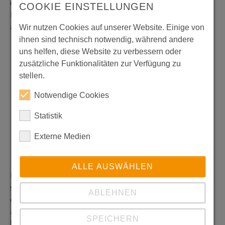
endet jedoch nicht bei den Produkten. Auch die
COOKIE EINSTELLUNGEN
Produktionsstätte in Dörentrup wurde umfassend
auf Nachhaltigkeit ausgerichtet. Dazu gehören:
Wir nutzen Cookies auf unserer Website. Einige von
ihnen sind technisch notwendig, während andere
Neueste Wärmedämmstandards
uns helfen, diese Website zu verbessern oder
Komplette Hallenüberdachung mit
zusätzliche Funktionalitäten zur Verfügung zu
Photovoltaikanlagen
stellen.
Wärmerückgewinnung der gesamten Energie
Notwendige Cookies
aus Produkttestläufen
Energieversorgung des gesamten Standorts
Statistik
durch eine Biogasanlage
Externe Medien
Konsequente Trennung und
Wiederverwertung von Reststoffen
ALLE AUSWÄHLEN
Diese Maßnahmen zeigen: Van der Heijden nimmt
seine Verantwortung für Umwelt und Region
ABLEHNEN
ernst. Deshalb beteiligt sich das Unternehmen
auch aktiv an der
Standortkampagne der
SPEICHERN
lippischen Wirtschaft
, um das Engagement für