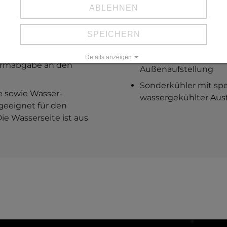
Geschlossene Kühlsys
ABLEHNEN
Systemen
Kompressor als luft- und
Kühlerlösungen im S
SPEICHERN
Zwischenboden
hltem Kälteaggregat als
Luftgekühlte Geräte,
Details anzeigen
Lärmabgabe an den
Außenaufstellung
Impressum
|
Datenschutz
Sonderkühler mit spe
e sowie Wasser-
wassergekühlter Au
geeignet für den
ie Wasserseite ist aus