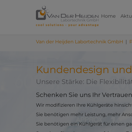
Skip to main content
Skip to page footer
Home
Aktu
You are here:
Van der Heijden Labortechnik GmbH
Kundendesign un
Unsere Stärke: Die Flexibilit
Schenken Sie uns Ihr Vertrauen
Wir modifizieren Ihre Kühlgeräte hinsicht
Sie benötigen mehr Leistung, mehr Ansc
Sie benötigen ein Kühlgerät für einen g