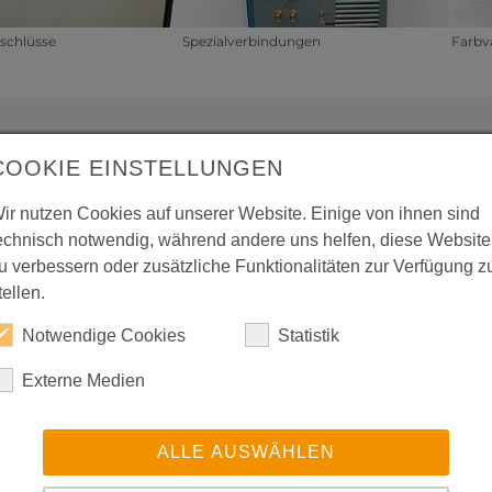
schlüsse
Spezialverbindungen
Farbv
COOKIE EINSTELLUNGEN
ühltem Kälteaggregat
Luftgekühlte, wasser
ir nutzen Cookies auf unserer Website. Einige von ihnen sind
n Raum abgegeben)
Wasserkühler ohne ak
echnisch notwendig, während andere uns helfen, diese Website
Gebrauch mit destill
gekühltem Kälteaggregat
u verbessern oder zusätzliche Funktionalitäten zur Verfügung z
Ionentauscher mit ei
en Raum)
tellen.
konstant. Die Wassers
r) ohne aktive Kühlung
ausgelegt.
Notwendige Cookies
Statistik
Kombinationsgeräte, 
Externe Medien
ftgekühlte oder
Kälteaggregat und al
sser-Wasserkühler (-20
Durchlaufkühler mit 
ALLE AUSWÄHLEN
Tanks oder z.B. Forel