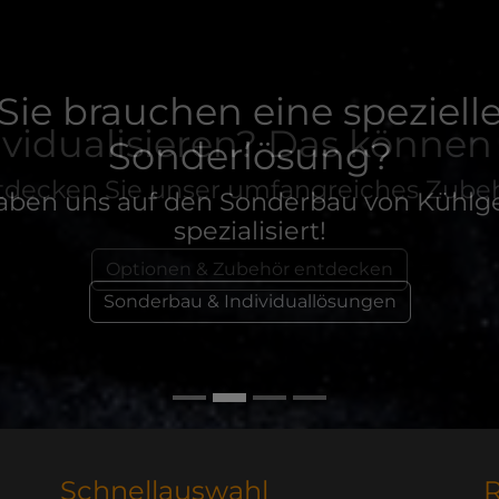
Sie brauchen eine speziell
Sonderlösung?
aben uns auf den Sonderbau von Kühlg
spezialisiert!
Sonderbau & Individuallösungen
Schnellauswahl
R