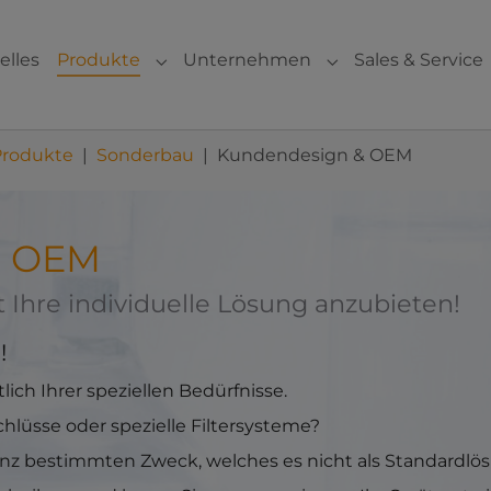
elles
Produkte
Unternehmen
Sales & Service
Submenu for "Produkte"
Submenu for "Un
Produkte
Sonderbau
Kundendesign & OEM
d OEM
ät Ihre individuelle Lösung anzubieten!
!
lich Ihrer speziellen Bedürfnisse.
hlüsse oder spezielle Filtersysteme?
anz bestimmten Zweck, welches es nicht als Standardlös