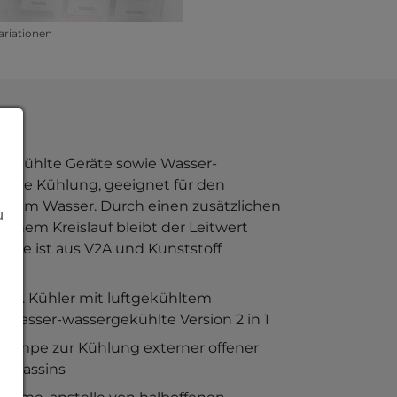
ariationen
gekühlte Geräte sowie Wasser-
tive Kühlung, geeignet für den
iertem Wasser. Durch einen zusätzlichen
u
genem Kreislauf bleibt der Leitwert
eite ist aus V2A und Kunststoff
d.h. Kühler mit luftgekühltem
s wasser-wassergekühlte Version 2 in 1
Pumpe zur Kühlung externer offener
lenbassins