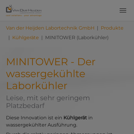
Skip to main content
Skip to page footer
You are here:
Van der Heijden Labortechnik GmbH
Produkte
Kühlgeräte
MINITOWER (Laborkühler)
MINITOWER - Der
wassergekühlte
Laborkühler
Leise, mit sehr geringem
Platzbedarf
Diese Innovation ist ein
Kühlgerät
in
wassergekühlter Ausführung.