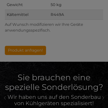
Gewicht
50 kg
Kältemittel
R449A
Auf Wunsch modifizieren wir Ihre Geräte
anwendungsspezifisch.
Produkt anfragen!
Sie brauchen eine
spezielle Sonderlösung?
Wir haben uns auf den Sonderbau
Previous
Ne
von Kühlgeräten spezialisiert!