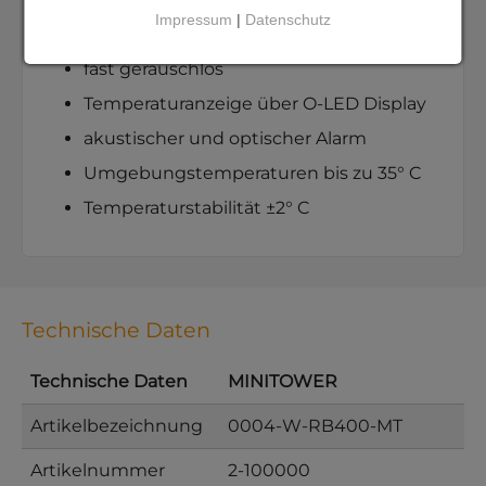
Impressum
|
Datenschutz
kompakter 3,5-Liter-Tank
fast geräuschlos
Temperaturanzeige über O-LED Display
akustischer und optischer Alarm
Umgebungstemperaturen bis zu 35° C
Temperaturstabilität ±2° C
Technische Daten
Technische Daten
MINITOWER
Artikelbezeichnung
0004-W-RB400-MT
Artikelnummer
2-100000