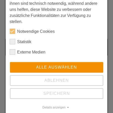
Wasserbäder
ihnen sind technisch notwendig, während andere
uns helfen, diese Website zu verbessern oder
Allgemeine Kühlanwendungen bei
zusätzliche Funktionalitäten zur Verfügung zu
niedrigen Temperaturen
stellen.
Notwendige Cookies
Statistik
Funktionen und Vorteile
Externe Medien
Leitungswasserersparnis 100 % d.h.
ALLE AUSWÄHLEN
keine Leitungswasserkosten
Kühlwassertemperatur, Druck und
ABLEHNEN
Durchfluss sind regelbar
gleichbleibende Wasserqualität, kein
SPEICHERN
Kalk, keine Algen
minimaler Platzbedarf auf jedem
Details anzeigen
Labortisch