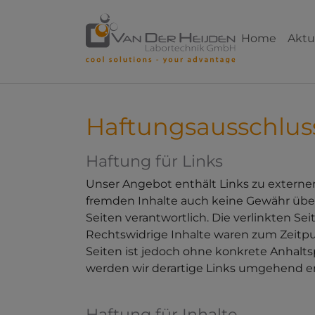
Skip to main content
Skip to page footer
Home
Aktu
Haftungsausschluss
Haftung für Links
Unser Angebot enthält Links zu externen
fremden Inhalte auch keine Gewähr überne
Seiten verantwortlich. Die verlinkten S
Rechtswidrige Inhalte waren zum Zeitpun
Seiten ist jedoch ohne konkrete Anhal
werden wir derartige Links umgehend e
Haftung für Inhalte