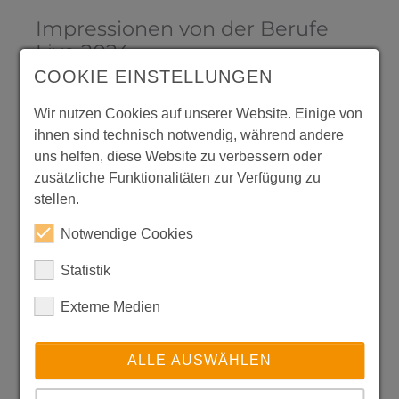
Impressionen von der Berufe
Live 2024
COOKIE EINSTELLUNGEN
Show larger version
Show larger version
Wir nutzen Cookies auf unserer Website. Einige von
ihnen sind technisch notwendig, während andere
uns helfen, diese Website zu verbessern oder
zusätzliche Funktionalitäten zur Verfügung zu
Show larger version
Show larger version
stellen.
Notwendige Cookies
Statistik
Show larger version
Show larger version
Externe Medien
ALLE AUSWÄHLEN
Show larger version
Show larger version