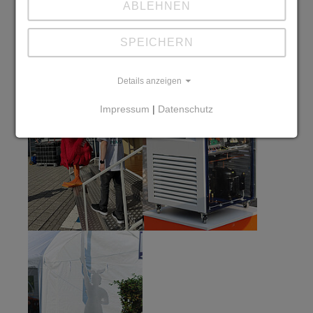
ABLEHNEN
SPEICHERN
Show larger version
Show larger version
Details anzeigen
Impressum
|
Datenschutz
Show larger version