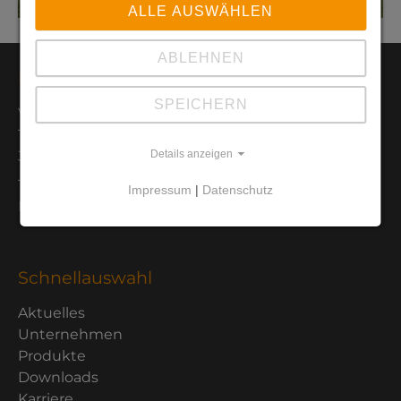
ALLE AUSWÄHLEN
ABLEHNEN
Kontaktdaten
SPEICHERN
Van der Heijden Labortechnik GmbH
Tramsmeiers Berg 2
32694 Dörentrup
Details anzeigen
Tel.: 05265 - 945 52-0
Impressum
|
Datenschutz
Mail: info@vdh-online.com
Schnellauswahl
Aktuelles
Unternehmen
Produkte
Downloads
Karriere