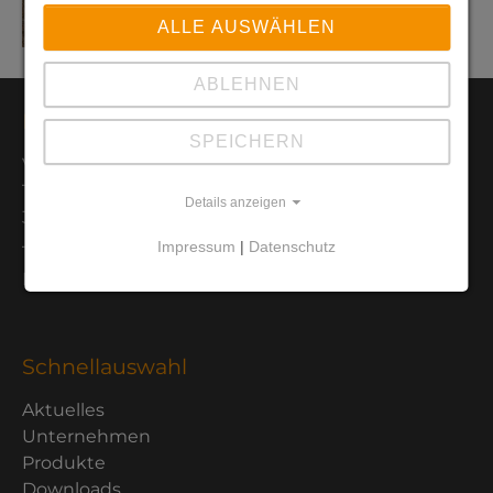
ALLE AUSWÄHLEN
ABLEHNEN
Kontaktdaten
SPEICHERN
Van der Heijden Labortechnik GmbH
Tramsmeiers Berg 2
Details anzeigen
32694 Dörentrup
Impressum
|
Datenschutz
Tel.: 05265 - 945 52-0
Mail: info@vdh-online.com
Schnellauswahl
Aktuelles
Unternehmen
Produkte
Downloads