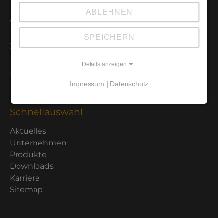
Kontaktdaten
ABLEHNEN
Van der Heijden Labortechnik GmbH
Tramsmeiers Berg 2
SPEICHERN
32694 Dörentrup
Tel.: 05265 - 945 52-0
Details anzeigen
Mail: info@vdh-online.com
Impressum
|
Datenschutz
Schnellauswahl
Aktuelles
Unternehmen
Produkte
Downloads
Karriere
Sitemap