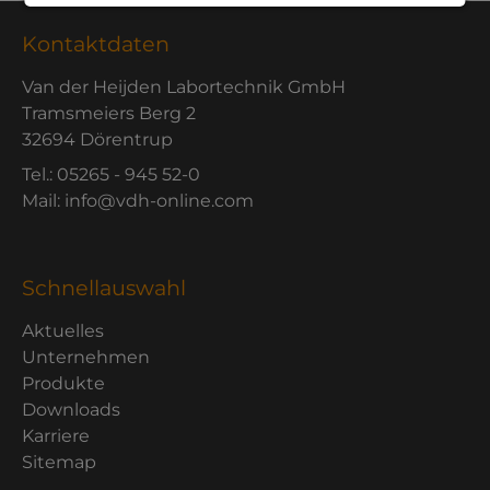
Kontaktdaten
Van der Heijden Labortechnik GmbH
Tramsmeiers Berg 2
32694 Dörentrup
Tel.: 05265 - 945 52-0
Mail: info@vdh-online.com
Schnellauswahl
Aktuelles
Unternehmen
Produkte
Downloads
Karriere
Sitemap