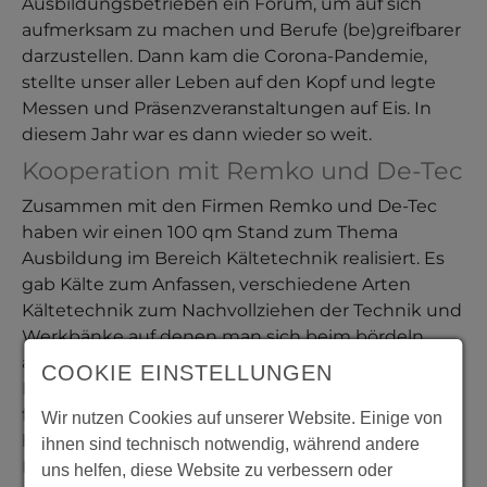
Ausbildungsbetrieben ein Forum, um auf sich
aufmerksam zu machen und Berufe (be)greifbarer
darzustellen. Dann kam die Corona-Pandemie,
stellte unser aller Leben auf den Kopf und legte
Messen und Präsenzveranstaltungen auf Eis. In
diesem Jahr war es dann wieder so weit.
Kooperation mit Remko und De-Tec
Zusammen mit den Firmen Remko und De-Tec
haben wir einen 100 qm Stand zum Thema
Ausbildung im Bereich Kältetechnik realisiert. Es
gab Kälte zum Anfassen, verschiedene Arten
Kältetechnik zum Nachvollziehen der Technik und
Werkbänke auf denen man sich beim bördeln
ausprobieren konnte. Highlight war die Slusheis-
COOKIE EINSTELLUNGEN
Maschinen, die verständlicherweise sehr gut
frequentiert war. Unsere momentanen Azubis
Wir nutzen Cookies auf unserer Website. Einige von
haben die interessierten Schüler informiert und
ihnen sind technisch notwendig, während andere
Ihre Sache wirklich toll gemacht. Kurz gesagt - die
uns helfen, diese Website zu verbessern oder