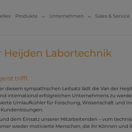
elles
Produkte
Unternehmen
Sales & Service
Submenu for "Produkte"
Submenu for "Un
er Heijden Labortechnik
ist trifft
ter diesem sympathischen Leitsatz lädt die Van der He
n und international erfolgreichen Unternehmens zu werde
ierte Umlaufkühler für Forschung, Wissenschaft und Ind
le Kundenlösungen.
und dem Einsatz unserer Mitarbeitenden – vom technis
immer wieder motivierte Menschen, die ihr Können und i