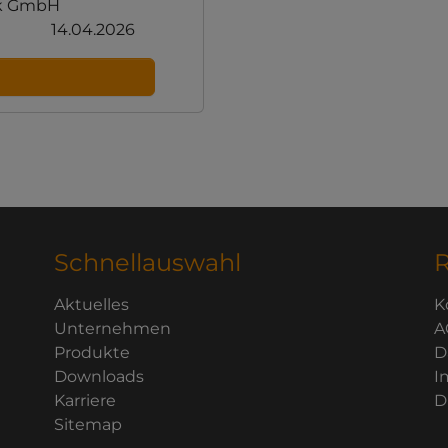
ik GmbH
14.04.2026
Schnellauswahl
R
Aktuelles
K
Unternehmen
A
Produkte
D
Downloads
I
Karriere
D
Sitemap