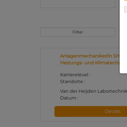
Anlagenmechaniker/in SHK - S
Heizungs- und Klimatechnik 
Karrierelevel :
Standorte :
Van der Heijden Labortechn
Datum :
Details