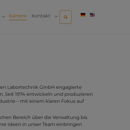
(current)
Karriere
Kontakt
ternehmen"
Submenu for "Sales & Service"
Submenu for "Kontakt"
ijden Labortechnik GmbH engagierte
n. Seit 1974 entwickeln und produzieren
ustrie – mit einem klaren Fokus auf
chen Bereich über die Verwaltung bis
hre Ideen in unser Team einbringen