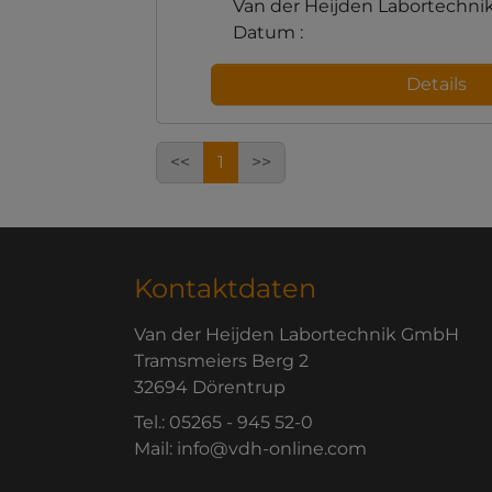
Van der Heijden Labortechn
Datum :
Details
<<
1
>>
Kontaktdaten
Van der Heijden Labortechnik GmbH
Tramsmeiers Berg 2
32694 Dörentrup
Tel.: 05265 - 945 52-0
Mail: info@vdh-online.com