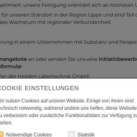
 optimiert, unsere Fertigung orientiert sich an höchste
 für unseren Standort in der Region Lippe und sind Tei
nales Wachstum mit regionaler Verbundenheit.
rderung in einem Unternehmen mit Substanz und Perspek
lenangebote
an oder senden Sie uns eine
Initiativbewer
formular
.
 Van der Heijden Labortechnik GmbH!
COOKIE EINSTELLUNGEN
ir nutzen Cookies auf unserer Website. Einige von ihnen sind
echnisch notwendig, während andere uns helfen, diese Website
arrierelevel
Arbeitsverhältnis
u verbessern oder zusätzliche Funktionalitäten zur Verfügung z
tellen.
Notwendige Cookies
Statistik