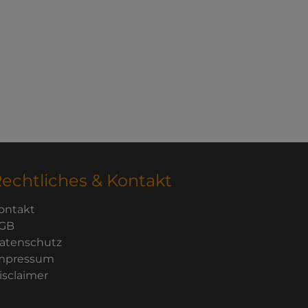
echtliches & Kontakt
ontakt
GB
atenschutz
mpressum
isclaimer