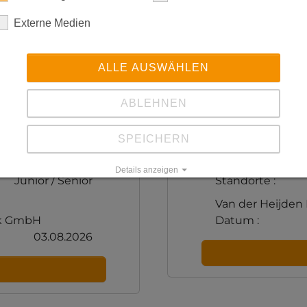
Externe Medien
ALLE AUSWÄHLEN
Zurücksetzen
ABLEHNEN
anitär-,
Mechatroniker fü
SPEICHERN
(m/w/d)
Karrierelevel :
Details anzeigen
Junior / Senior
Standorte :
Impressum
|
Datenschutz
Van der Heijde
ik GmbH
Datum :
03.08.2026