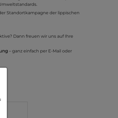
n Umweltstandards.
l der Standortkampagne der lippischen
tive? Dann freuen wir uns auf Ihre
bung
– ganz einfach per E-Mail oder
u