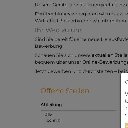
Unsere Geräte sind auf Energieeffizienz
Darüber hinaus engagieren wir uns aktiv
Wirtschaft. So verbinden wir internatio
Ihr Weg zu uns
Sind Sie bereit für eine neue Herausfo
Bewerbung!
Schauen Sie sich unsere
aktuellen Stel
bequem über unser
Online-Bewerbungs
Jetzt bewerben und durchstarten – bei
Offene Stellen
W
t
Abteilung
K
z
s