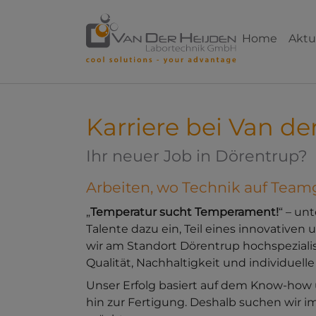
Skip to main content
Skip to page footer
Home
Aktu
Karriere bei Van d
Ihr neuer Job in Dörentrup?
Arbeiten, wo Technik auf Teamge
„
Temperatur sucht Temperament!
“ – un
Talente dazu ein, Teil eines innovative
wir am Standort Dörentrup hochspezialis
Qualität, Nachhaltigkeit und individuel
Unser Erfolg basiert auf dem Know-how 
hin zur Fertigung. Deshalb suchen wir 